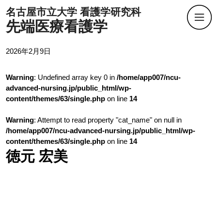
名古屋市立大学 看護学研究科
先端医療看護学
2026年2月9日
Warning
: Undefined array key 0 in
/home/app007/ncu-
advanced-nursing.jp/public_html/wp-
content/themes/63/single.php
on line
14
Warning
: Attempt to read property "cat_name" on null in
/home/app007/ncu-advanced-nursing.jp/public_html/wp-
content/themes/63/single.php
on line
14
徳元 宏美